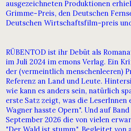
ausgezeichneten Produktionen erhielt
Grimme-Preis, den Deutschen Fernse
Deutschen Wirtschaftsfilm-preis 
RÜBENTOD ist ihr Debüt als Romanau
im Juli 2024 im emons Verlag. Ein Kr
der (vermeintlich menschenleeren) Pri
Referenz an Land und Leute. Hinters
wie kann es anders sein, natürlich s
erste Satz zeigt, was die LeserInnen 
Wagner hasste Opern". Und auf Band e
September 2026 die von vielen erwar
"Der Wald ist stumm". Begleitet von