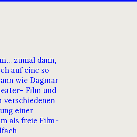
an... zumal dann,
h auf eine so
 kann wie Dagmar
heater- Film und
h verschiedenen
ung einer
m als freie Film-
lfach