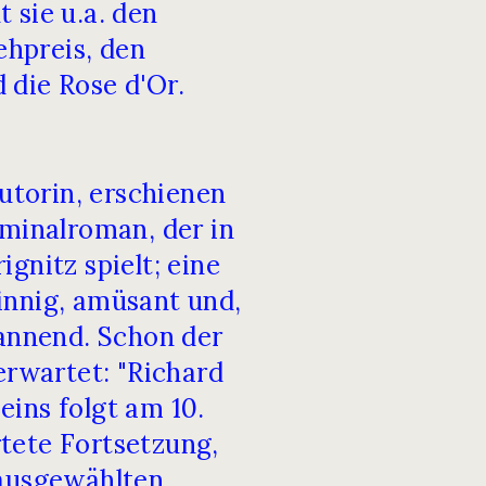
 sie u.a. den
hpreis, den
und die Rose d'Or.
torin, erschienen
iminalroman, der in
gnitz spielt; eine
innig, amüsant und,
pannend. Schon der
erwartet: "Richard
ins folgt am 10.
tete Fortsetzung,
 ausgewählten