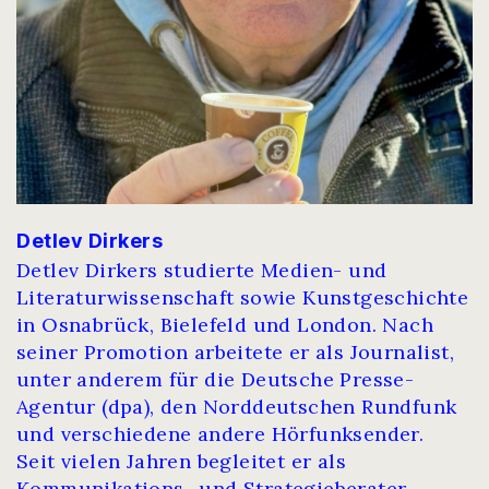
Detlev Dirkers
Detlev Dirkers studierte Medien- und
Literaturwissenschaft sowie Kunstgeschichte
in Osnabrück, Bielefeld und London. Nach
seiner Promotion arbeitete er als Journalist,
unter anderem für die Deutsche Presse-
Agentur (dpa), den Norddeutschen Rundfunk
und verschiedene andere Hörfunksender.
Seit vielen Jahren begleitet er als
Kommunikations- und Strategieberater