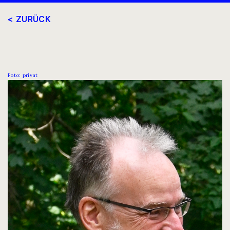
< ZURÜCK
Foto: privat